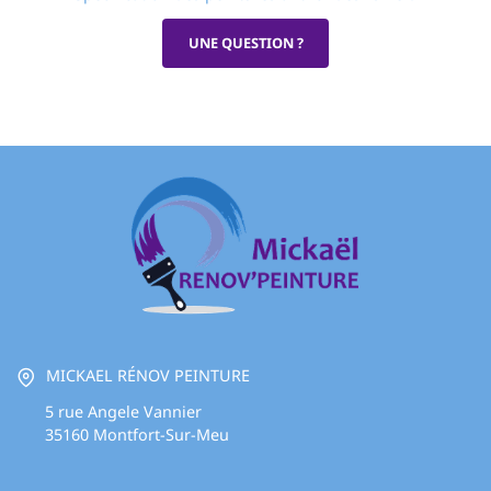
UNE QUESTION ?
MICKAEL RÉNOV PEINTURE
5 rue Angele Vannier
35160
Montfort-Sur-Meu